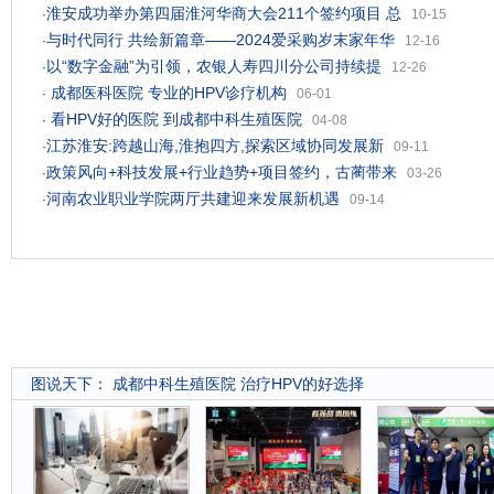
淮安成功举办第四届淮河华商大会211个签约项目 总
·
10-15
与时代同行 共绘新篇章——2024爱采购岁末家年华
·
12-16
以“数字金融”为引领，农银人寿四川分公司持续提
·
12-26
成都医科医院 专业的HPV诊疗机构
·
06-01
看HPV好的医院 到成都中科生殖医院
·
04-08
江苏淮安:跨越山海,淮抱四方,探索区域协同发展新
·
09-11
政策风向+科技发展+行业趋势+项目签约，古蔺带来
·
03-26
河南农业职业学院两厅共建迎来发展新机遇
·
09-14
图说天下
：
成都中科生殖医院 治疗HPV的好选择