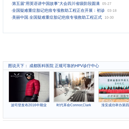
第五届“用英语讲中国故事”大会四川省级阶段圆满
·
05-27
全国疑难重症胎记疤痕专项救助工程正在开展：初诊
·
03-18
美丽中国.全国疑难重症胎记疤痕专项救助工程正式
·
10-30
图说天下
：
成都医科医院 正规可靠的HPV诊疗中心
波司登发布2016中期业
时代革命Connor,Clark
淮安成功举办第四