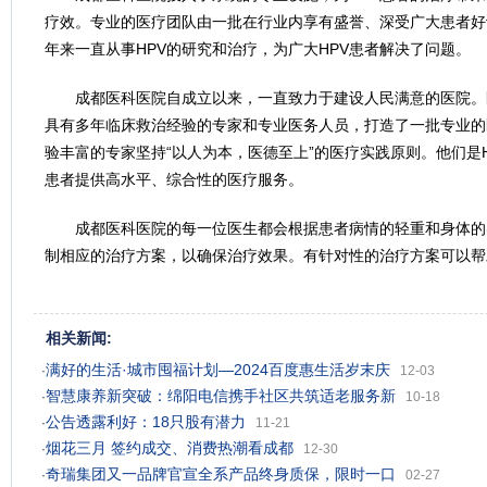
疗效。专业的医疗团队由一批在行业内享有盛誉、深受广大患者好
年来一直从事HPV的研究和治疗，为广大HPV患者解决了问题。
成都医科医院自成立以来，一直致力于建设人民满意的医院。
具有多年临床救治经验的专家和专业医务人员，打造了一批专业的
验丰富的专家坚持“以人为本，医德至上”的医疗实践原则。他们是
患者提供高水平、综合性的医疗服务。
成都医科医院的每一位医生都会根据患者病情的轻重和身体的
制相应的治疗方案，以确保治疗效果。有针对性的治疗方案可以帮
相关新闻:
满好的生活·城市囤福计划—2024百度惠生活岁末庆
·
12-03
智慧康养新突破：绵阳电信携手社区共筑适老服务新
·
10-18
公告透露利好：18只股有潜力
·
11-21
烟花三月 签约成交、消费热潮看成都
·
12-30
奇瑞集团又一品牌官宣全系产品终身质保，限时一口
·
02-27