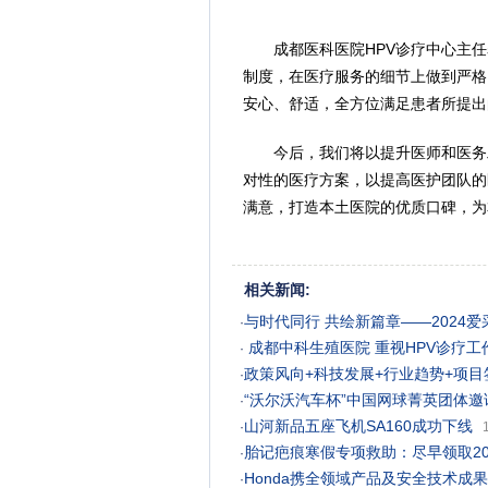
成都医科医院HPV诊疗中心主
制度，在医疗服务的细节上做到严格
安心、舒适，全方位满足患者所提出
今后，我们将以提升医师和医务
对性的医疗方案，以提高医护团队的
满意，打造本土医院的优质口碑，为
相关新闻:
与时代同行 共绘新篇章——2024
·
成都中科生殖医院 重视HPV诊疗工
·
政策风向+科技发展+行业趋势+项
·
“沃尔沃汽车杯”中国网球菁英团体
·
山河新品五座飞机SA160成功下线
·
胎记疤痕寒假专项救助：尽早领取2
·
Honda携全领域产品及安全技术成
·