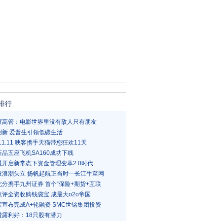
排行
谊高管：电影世界里没有敌人只有朋友
创新 爱普生引领低碳生活
1-11.11 映客携手天猫带您狂欢11天
品五座飞机SA160成功下线
星开启新常态下资金管理变革2.0时代
破浪潮头立 扬帆起航正当时—长江牛至网
北分携手九州证券 首个“保险+期货+互联
点评全资收购钱袋宝 成最大o2o帝国
宝宣布完成A+轮融资 SMC世铭集团投资
透露利好：18只股有潜力