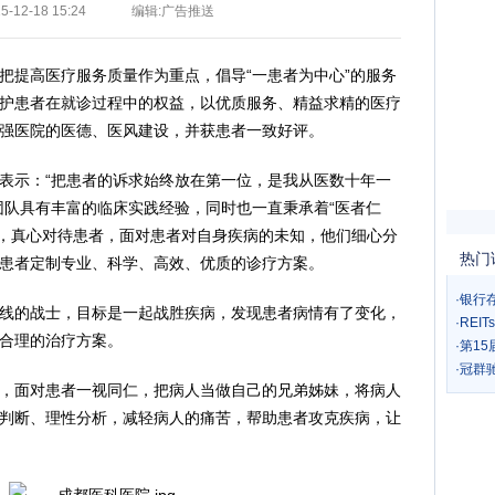
-12-18 15:24
编辑:广告推送
直把提高医疗服务质量作为重点，倡导“一患者为中心”的服务
护患者在就诊过程中的权益，以优质服务、精益求精的医疗
强医院的医德、医风建设，并获患者一致好评。
任表示：“把患者的诉求始终放在第一位，是我从医数十年一
生团队具有丰富的临床实践经验，同时也一直秉承着“医者仁
原则，真心对待患者，面对患者对自身疾病的未知，他们细心分
热门
患者定制专业、科学、高效、优质的诊疗方案。
·
银行
线的战士，目标是一起战胜疾病，发现患者病情有了变化，
·
REI
合理的治疗方案。
·
第1
·
冠群
，面对患者一视同仁，把病人当做自己的兄弟姊妹，将病人
判断、理性分析，减轻病人的痛苦，帮助患者攻克疾病，让