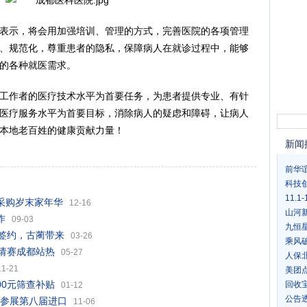
任表示，将会用加强培训、管理的方式，完善医院的各项管理
、规范化，尊重患者的隐私，保障病人在就诊过程中，能够
的各种就医需求。
工作者的医疗技术水平为首要任务，为患者提供专业、有针
医疗服务水平为首要目标，消除病人的疑虑和障碍，让病人
本地老百姓的健康贡献力量！
新闻
前华
科技
11.
爱采购岁末家年华
12-16
山河新
作
09-03
九恒
目签约，古蔺带来
03-26
乘风
邀请赛成都站热
05-27
人保
11-21
美团
00元筛查补贴
回收
01-12
公告
果参展第八届进口
11-06