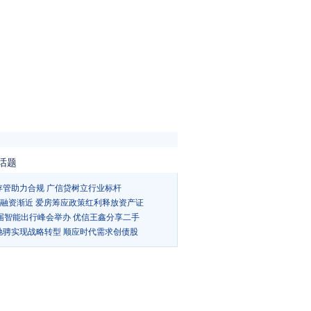
话题
存管助力合规 广信贷树立行业标杆
Ts融资渐近 爱房筹应政策红利释放资产证
5届智能出行峰会举办 优信王鑫分享二手
驰骋实现战略转型 顺应时代需求创债股