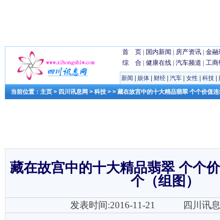
首 页
|
国内新闻
|
房产资讯
|
金融
综 合
|
健康在线
|
汽车频道
|
工商
新闻
|
娱体
|
财经
|
汽车
|
女性
|
科技
|
当前位置：
主页
>
四川讯息网
>
科技
> > 藏在故宫中的十大精品翡翠 个个价值
藏在故宫中的十大精品翡翠 个个价
个（组图）
发表时间:2016-11-21
四川讯